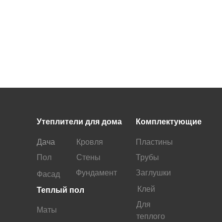
Утеплители для дома
Комплектующие
Дача
Кровля
Пластины
Пол
Стены
Трубы
Фундамент
Заглушки
Фасад
Клей
Теплый пол
Для
Маты
теплого