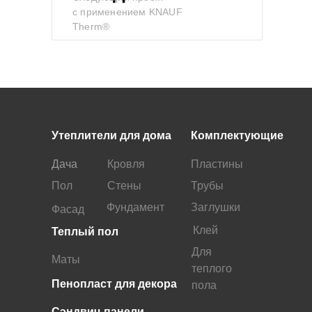
с применением KNAUF
Therm®
Утеплители для дома
Комплектующие
Дача
Кровля
Пластины
Пол
Стены
Трубы
Фундамент
Заглушки
Фасад
Клей
Теплый пол
Для
Маты
теплого
Пенопласт для декора
пола
Сэндвич-панели