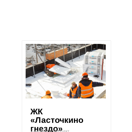
ЖК
«Ласточкино
гнездо»
Следующий проект