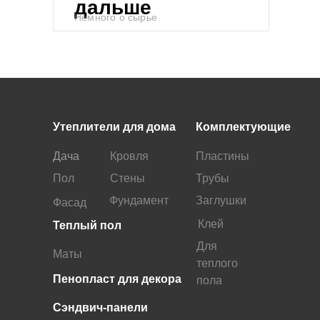
дальше
Немного о сырье
Утеплители для дома
Комплектующие
Дача
Кровля
Пластины
Пол
Стены
Трубы
Фундамент
Заглушки
Фасад
Клей
Теплый пол
Для
Маты
теплого
Пенопласт для декора
пола
Сэндвич-панели